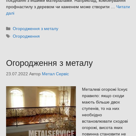
поєднанні з іншими матеріалами. Наприклад, комбінування
профнастилу з деревом чи каменем може створити …
Читати
далі
Категорії
Огородження з металу
Позначки
Огородження
Огородження з металу
23.07.2022
Автор
Метал Сервіс
Металеві огорожі Існує
правило: якщо сходи
мають більше двох
ступенів, то на них
необхідно
встановлювати сходові
огорожі, висота яких
повинна становити не