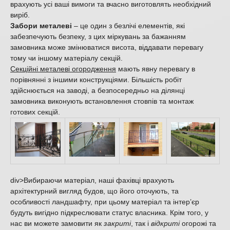
врахують усі ваші вимоги та вчасно виготовлять необхідний
виріб.
Забори металеві
– це один з безлічі елементів, які
забезпечують безпеку, з цих міркувань за бажанням
замовника може змінюватися висота, віддавати перевагу
тому чи іншому матеріалу секцій.
Секційні металеві огородження
мають явну перевагу в
порівнянні з іншими конструкціями. Більшість робіт
здійснюється на заводі, а безпосередньо на ділянці
замовника виконують встановлення стовпів та монтаж
готових секцій.
div>Вибираючи матеріал, наші фахівці врахують
архітектурний вигляд будов, що його оточують, та
особливості ландшафту, при цьому матеріал та інтер’єр
будуть вигідно підкреслювати статус власника. Крім того, у
нас ви можете замовити як
закриті
, так і
відкриті
огорожі та