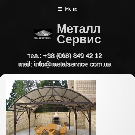
Перейти
Меню
к
содержимому
Металл
Сервис
тел.:
+38 (068) 849 42 12
mail:
info@metalservice.com.ua