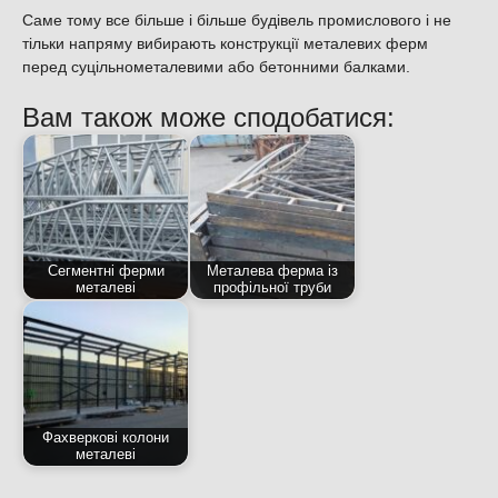
Саме тому все більше і більше будівель промислового і не
тільки напряму вибирають конструкції металевих ферм
перед суцільнометалевими або бетонними балками.
Вам також може сподобатися:
Сегментні ферми
Металева ферма із
металеві
профільної труби
Фахверкові колони
металеві