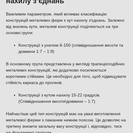
нахилу з’єднань
Важливим параметром, який впливає класифікацію
конструкцій металевих ферм є кут нахилу з’єднань. Залежно
від значень кута, металеві конструкції поділяються на три
основні групи:
Конструкції з ухилом 6-150 (співвідношення висоти та
довжини 1:7 – 1:9)
В основному група представлена ​​у вигляді трапецієподібних
металевих конструкцій, які додатково посилюються
короткими стійками. Це необхідно для того, щоб підвищувати
стійкість каркаса до прогинів.
Конструкції з кутом нахилу 15-22 градусів.
(Співвідношення висоти\довжини – 1:7)
Найчастіше цей тип конструкцій має на увазі виготовлення
металевої ферми з ламаним нижнім поясом. Це дозволяє на
третину знизити загальну вагу конструкції і, відповідно, тиск
на фундамент споруди.