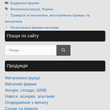
Категорії
Будівельні ферми
Позначки
Металоконструкції
,
Ферми
Траверси та механізми, виготовлення траверс та
механізмів
Полігональні ферми металеві
Пошук по сайту
Пошук:
Продукція
Металоконструкції
Металеві ферми
Ангари, склади, ШМБ
Навіси, козирки, альтанки
Огородження з металу
Сходи та перила