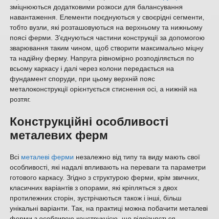
зміцнюються додатковими розкоси для балансування
навантаження. Елементи поєднуються у своєрідні сегменти,
тобто вузли, які розташовуються на верхньому та нижньому
поясі ферми. З’єднуються частини конструкції за допомогою
зварювання таким чином, щоб створити максимально міцну
та надійну ферму. Напруга рівномірно розподіляється по
всьому каркасу і далі через колони передається на
фундамент споруди, при цьому верхній пояс
металоконструкції орієнтується стиснення осі, а нижній на
розтяг.
Конструкційні особливості
металевих ферм
Всі
металеві ферми
незалежно від типу та виду мають свої
особливості, які надалі впливають на переваги та параметри
готового каркасу. Згідно з структурою ферми, крім звичних,
класичних варіантів з опорами, які кріпляться з двох
протилежних сторін, зустрічаються також і інші, більш
унікальні варіанти. Так, на практиці можна побачити металеві
ферми з особливою конструкцією, що відрізняється