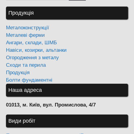
Продукція
Металоконструкції
Металеві ферми
Ангари, склади, ШМБ
Навіси, козирки, альтанки
Огородження з металу
Сходи та перила
Продукція
Болти фундаментні
Наша адреса
01013, м. Київ, вул. Промислова, 4/7
Види робіт