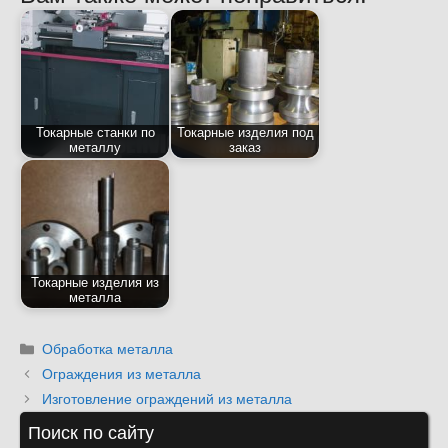
Токарные станки по
Токарные изделия под
металлу
заказ
Токарные изделия из
металла
Рубрики
Обработка металла
Ограждения из металла
Изготовление ограждений из металла
Поиск по сайту