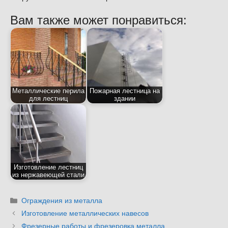
Вам также может понравиться:
Металлические перила
Пожарная лестница на
для лестниц
здании
Изготовление лестниц
из нержавеющей стали
Рубрики
Ограждения из металла
Изготовление металлических навесов
Фрезерные работы и фрезеровка металла