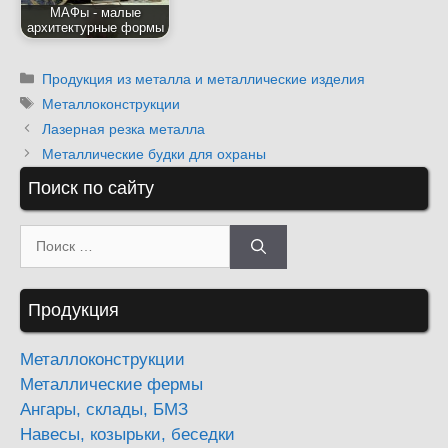
МАФы - малые
архитектурные формы
Рубрики
Продукция из металла и металлические изделия
Метки
Металлоконструкции
Лазерная резка металла
Металлические будки для охраны
Поиск по сайту
Поиск:
Продукция
Металлоконструкции
Металлические фермы
Ангары, склады, БМЗ
Навесы, козырьки, беседки