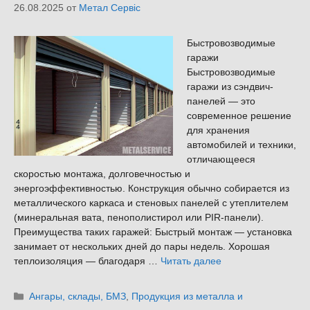
26.08.2025
от
Метал Сервіс
Быстровозводимые
гаражи
Быстровозводимые
гаражи из сэндвич-
панелей — это
современное решение
для хранения
автомобилей и техники,
отличающееся
скоростью монтажа, долговечностью и
энергоэффективностью. Конструкция обычно собирается из
металлического каркаса и стеновых панелей с утеплителем
(минеральная вата, пенополистирол или PIR-панели).
Преимущества таких гаражей: Быстрый монтаж — установка
занимает от нескольких дней до пары недель. Хорошая
теплоизоляция — благодаря …
Читать далее
Рубрики
Ангары, склады, БМЗ
,
Продукция из металла и