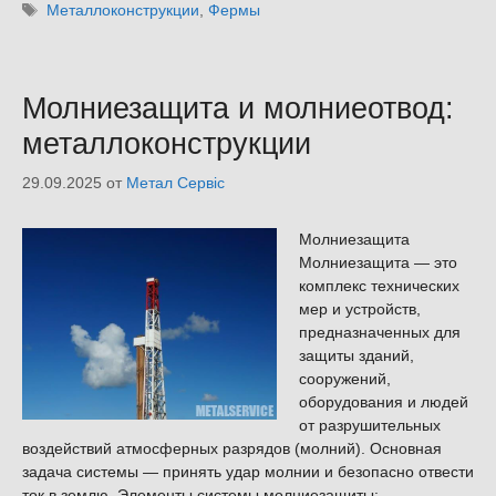
Метки
Металлоконструкции
,
Фермы
Молниезащита и молниеотвод:
металлоконструкции
29.09.2025
от
Метал Сервіс
Молниезащита
Молниезащита — это
комплекс технических
мер и устройств,
предназначенных для
защиты зданий,
сооружений,
оборудования и людей
от разрушительных
воздействий атмосферных разрядов (молний). Основная
задача системы — принять удар молнии и безопасно отвести
ток в землю. Элементы системы молниезащиты: