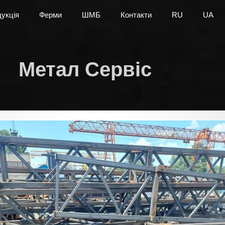
укція
Ферми
ШМБ
Контакти
RU
UA
Метал Сервіс