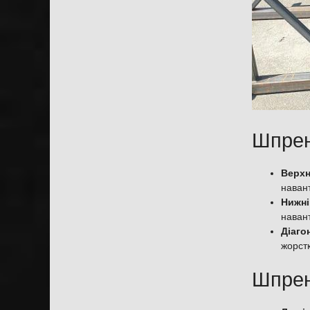
Шпрен
Верхн
наван
Нижні
наван
Діаго
жорстк
Шпрен