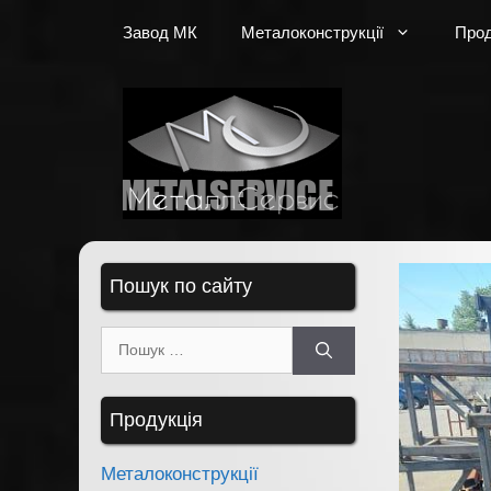
Перейти
Завод МК
Металоконструкції
Прод
до
вмісту
Пошук по сайту
Пошук:
Продукція
Металоконструкції