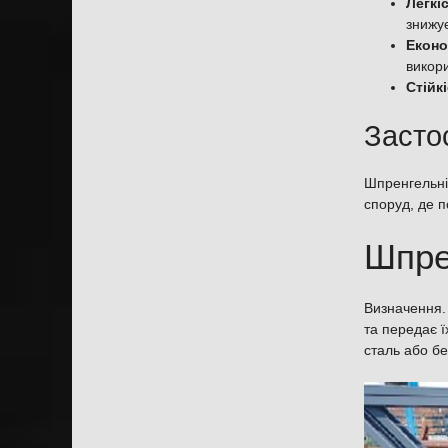
Легкі
знижу
Еконо
викор
Стійк
Засто
Шпренгельн
споруд, де п
Шпре
Визначення.
та передає ї
сталь або бе