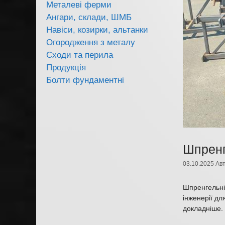
Металеві ферми
Ангари, склади, ШМБ
Навіси, козирки, альтанки
Огородження з металу
Сходи та перила
Продукція
Болти фундаментні
Шпренг
03.10.2025
Ав
Шпренгельні 
інженерії дл
докладніше.