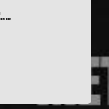
і
ання цих