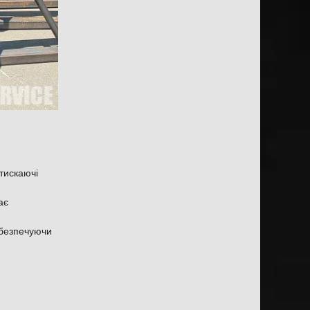
тискаючі
ає
забезпечуючи