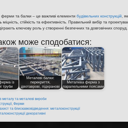
 ферми та балки – це важливі елементи
будівельних конструкцій
, як
 міцність, стійкість та ефективність. Правильний вибір та проектув
діграють ключову роль у створенні безпечних та довговічних споруд.
акож може сподобатися:
Металеві балки:
ферма із
перекриття,
Металева ферма з
ї труби
двотаврові, підкранові
паралельними поясами
із металу та металеві вироби
трукції
,
Ферми
ахист та блискавковідведення: металоконструкції
талоконструкції декоративні