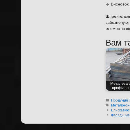
🔸 Висновок
Шпренгельні
забезпечують
елементів ві
Вам т
Металева 
профільно
Категорії
Продукція 
Позначки
Металоконс
Блискавкоз
Фасадні ме