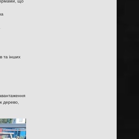
ермами, що
на
.
в та інших
навантаження
як дерево,