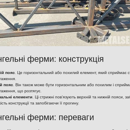
гельні ферми: конструкція
ій пояс
. Це горизонтальний або похилий елемент, який сприймає с
таження.
й пояс
. Він також може бути горизонтальним або похилим і сприйм
таження, що розтягує.
нальні елементи
. Ці стрижні пов’язують верхній та нижній пояси, 
ість конструкції та запобігаючи її прогину.
гельні ферми: переваги