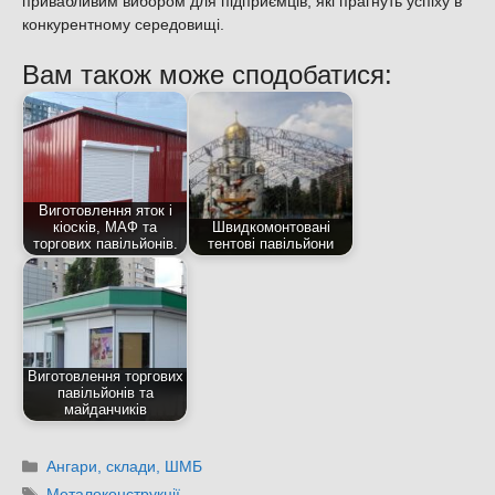
привабливим вибором для підприємців, які прагнуть успіху в
конкурентному середовищі.
Вам також може сподобатися:
Виготовлення яток і
кіосків, МАФ та
Швидкомонтовані
торгових павільйонів.
тентові павільйони
Виготовлення торгових
павільйонів та
майданчиків
Категорії
Ангари, склади, ШМБ
Позначки
Металоконструкції