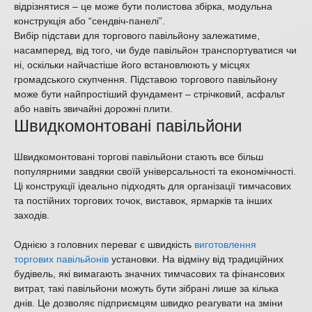
відрізнятися – це може бути полистова збірка, модульна
конструкція або “сендвіч-панелі”.
Вибір підстави для торгового павільйону залежатиме,
насамперед, від того, чи буде павільйон транспортуватися чи
ні, оскільки найчастіше його встановлюють у місцях
громадського скупчення. Підставою торгового павільйону
може бути найпростіший фундамент – стрічковий, асфальт
або навіть звичайні дорожні плити.
Швидкомонтовані павільйони
Швидкомонтовані торгові павільйони стають все більш
популярними завдяки своїй універсальності та економічності.
Ці конструкції ідеально підходять для організації тимчасових
та постійних торгових точок, виставок, ярмарків та інших
заходів.
Однією з головних переваг є швидкість
виготовлення
торгових павільйонів
установки. На відміну від традиційних
будівель, які вимагають значних тимчасових та фінансових
витрат, такі павільйони можуть бути зібрані лише за кілька
днів. Це дозволяє підприємцям швидко реагувати на зміни