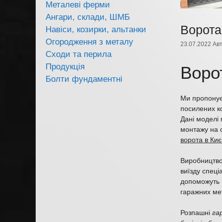
Металеві ферми
Ангари, склади, ШМБ
Ворота
Навіси, козирки, альтанки
Огородження з металу
23.07.2022
Ав
Сходи та перила
Продукція
Воро
Болти фундаментні
Ми пропонуєм
посилених к
Дані моделі 
монтажу на 
ворота в Киє
Виробництво 
виїзду спеці
допоможуть 
гаражних мет
Розпашні
га