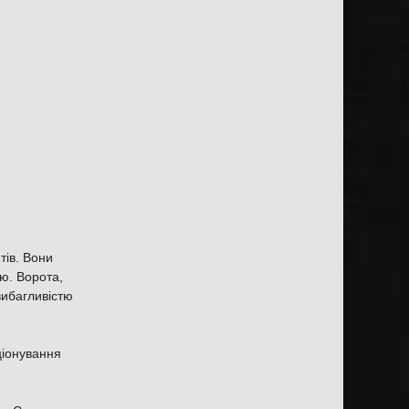
тів. Вони
тю. Ворота,
вибагливістю
ціонування