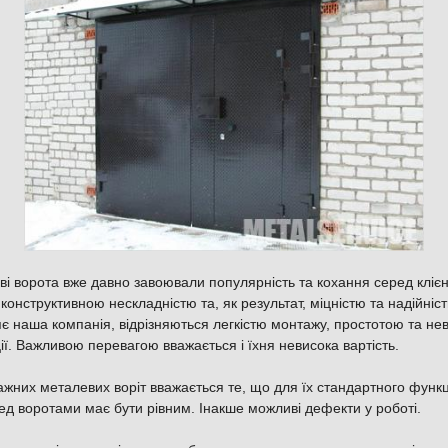
і ворота вже давно завоювали популярність та кохання серед клієн
конструктивною нескладністю та, як результат, міцністю та надійніс
яє наша компанія, відрізняються легкістю монтажу, простотою та не
ії. Важливою перевагою вважається і їхня невисока вартість.
ажних металевих воріт вважається те, що для їх стандартного функ
ед воротами має бути рівним. Інакше можливі дефекти у роботі.