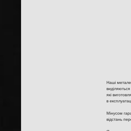
Наші металев
виділяються 
які виготовл
в експлуатац
Мінусом гар
відстань пер