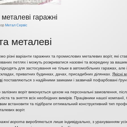
 металеві гаражні
тор
Метал Сервіс
та металеві
о різні варіанти гаражних та промислових металевих воріт, які ста
ованих петлях і можуть розкриватися назовні та всередину за ваши
підходять для застосування не тільки в автомобільних гаражах, але 
складах, приватних будинках, дачах, присадибних ділянках.
Якісні 
ві
поставляються з надійними замками і зазвичай пофарбовані ґрун
залізних воріт виконується цехом на персональні замовлення, післ
аліста та зняття всіх необхідних вимірів. Працівники нашої компанії,
вам встановити та підібрати оптимальний конструктивний тип проф
алевих воріт.
ражні ворота
виробляються лише індивідуально, з урахуванням усіх