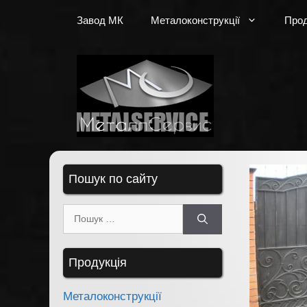
Перейти
Завод МК
Металоконструкції
Прод
до
вмісту
Пошук по сайту
Пошук:
Продукція
Металоконструкції