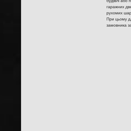
будівлі або 
гаражних дв
рухомих шарн
При цьому д
замовника за