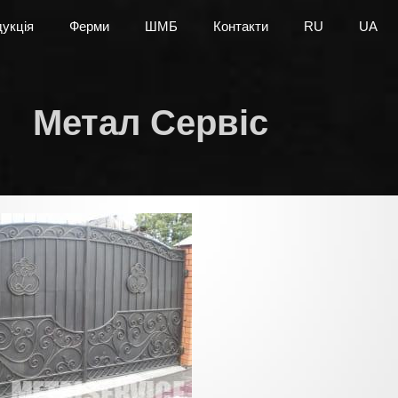
укція
Ферми
ШМБ
Контакти
RU
UA
Метал Сервіс