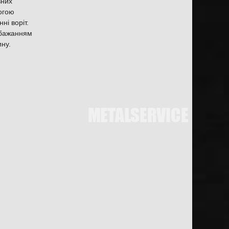
вних
огою
ні воріт.
 бажанням
ину.