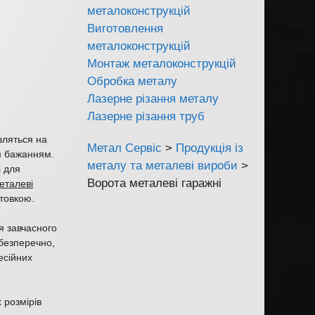
металоконструкцій
Виготовлення
металоконструкцій
Монтаж металоконструкцій
Обробка металу
Лазерне різання металу
Лазерне різання труб
вляться на
Метал Сервіс
>
Продукція із
м бажанням.
металу та металеві вироби
>
і для
Ворота металеві гаражні
металеві
товкою.
я завчасного
 безперечно,
есійних
 розмірів