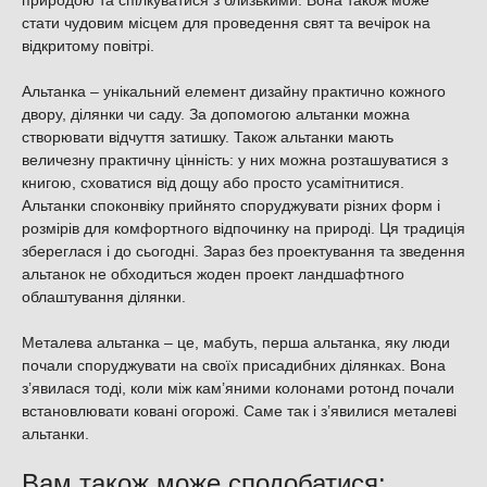
природою та спілкуватися з близькими. Вона також може
стати чудовим місцем для проведення свят та вечірок на
відкритому повітрі.
Альтанка – унікальний елемент дизайну практично кожного
двору, ділянки чи саду. За допомогою альтанки можна
створювати відчуття затишку. Також альтанки мають
величезну практичну цінність: у них можна розташуватися з
книгою, сховатися від дощу або просто усамітнитися.
Альтанки споконвіку прийнято споруджувати різних форм і
розмірів для комфортного відпочинку на природі. Ця традиція
збереглася і до сьогодні. Зараз без проектування та зведення
альтанок не обходиться жоден проект ландшафтного
облаштування ділянки.
Металева альтанка – це, мабуть, перша альтанка, яку люди
почали споруджувати на своїх присадибних ділянках. Вона
з’явилася тоді, коли між кам’яними колонами ротонд почали
встановлювати ковані огорожі. Саме так і з’явилися металеві
альтанки.
Вам також може сподобатися: