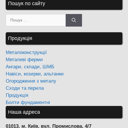
Пошук по сайту
Пошук:
Продукція
Металоконструкції
Металеві ферми
Ангари, склади, ШМБ
Навіси, козирки, альтанки
Огородження з металу
Сходи та перила
Продукція
Болти фундаментні
Наша адреса
01013, м. Київ, вул. Промислова, 4/7