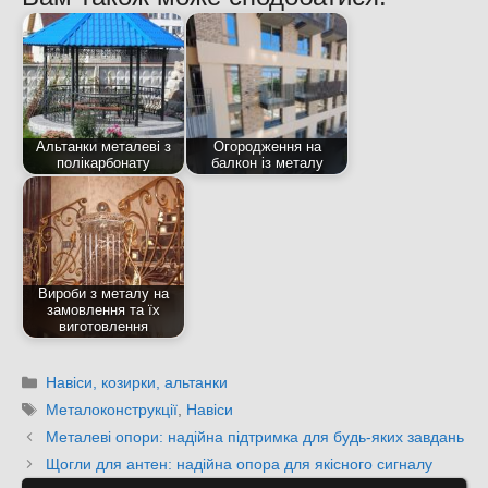
Альтанки металеві з
Огородження на
полікарбонату
балкон із металу
Вироби з металу на
замовлення та їх
виготовлення
Категорії
Навіси, козирки, альтанки
Позначки
Металоконструкції
,
Навіси
Металеві опори: надійна підтримка для будь-яких завдань
Щогли для антен: надійна опора для якісного сигналу