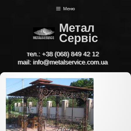
Перейти
Меню
до
вмісту
Метал
Сервіс
тел.:
+38 (068) 849 42 12
mail:
info@metalservice.com.ua