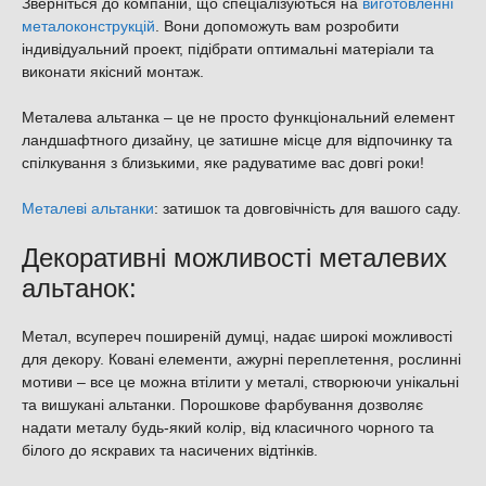
Зверніться до компаній, що спеціалізуються на
виготовленні
металоконструкцій
. Вони допоможуть вам розробити
індивідуальний проект, підібрати оптимальні матеріали та
виконати якісний монтаж.
Металева альтанка – це не просто функціональний елемент
ландшафтного дизайну, це затишне місце для відпочинку та
спілкування з близькими, яке радуватиме вас довгі роки!
Металеві альтанки
: затишок та довговічність для вашого саду.
Декоративні можливості металевих
альтанок:
Метал, всупереч поширеній думці, надає широкі можливості
для декору. Ковані елементи, ажурні переплетення, рослинні
мотиви – все це можна втілити у металі, створюючи унікальні
та вишукані альтанки. Порошкове фарбування дозволяє
надати металу будь-який колір, від класичного чорного та
білого до яскравих та насичених відтінків.