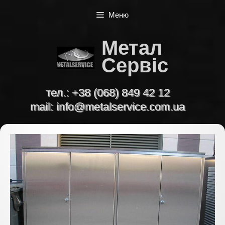
Перейти
Меню
до
вмісту
Метал
Сервіс
тел.:
+38 (068) 849 42 12
mail:
info@metalservice.com.ua