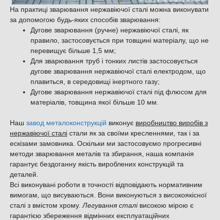
На практиці зварювання нержавіючої сталі можна виконувати
за допомогою будь-яких способів зварювання:
Дугове зварювання (ручне) нержавіючої сталі, як
правило, застосовується при товщині матеріалу, що не
перевищує більше 1,5 мм;
Для зварювання труб і тонких листів застосовується
дугове зварювання нержавіючої сталі електродом, що
плавиться, в середовищі інертного газу;
Дугове зварювання нержавіючої сталі під флюсом для
матеріалів, товщина якої більше 10 мм.
Наш
завод металоконструкцій
виконує
виробництво виробів з
нержавіючої сталі
стали як за своїми кресленнями, так і за
ескізами замовника. Оскільки ми застосовуємо прогресивні
методи зварювання металів та збирання, наша компанія
гарантує бездоганну якість вироблених конструкцій та
деталей.
Всі виконувані роботи в точності відповідають нормативним
вимогам, що висуваються. Вони виконуються з високоякісної
сталі з вмістом хрому.
Легування сталі
високою мірою є
гарантією збереження відмінних експлуатаційних