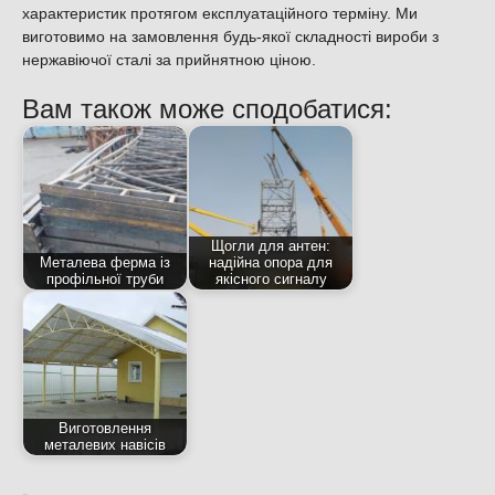
характеристик протягом експлуатаційного терміну. Ми
виготовимо на замовлення будь-якої складності вироби з
нержавіючої сталі за прийнятною ціною.
Вам також може сподобатися:
Щогли для антен:
Металева ферма із
надійна опора для
профільної труби
якісного сигналу
Виготовлення
металевих навісів